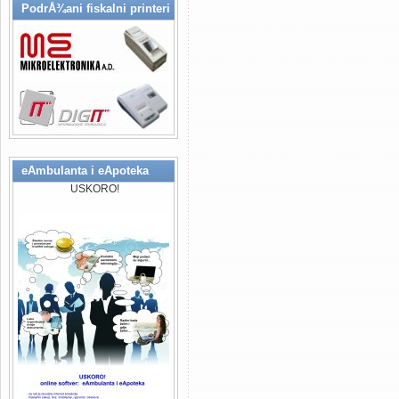
na ovim prostorima. Djelatnost 
PodrÅ¾ani fiskalni printeri
rjesenja (IT Solutions), specijal
stomatoloskih ordinacija..., raz
(bolnice, klinike, apotekarske us
Design & Developement), Konsul
Fiskalizacija Republika Srpska F
potpunosti prilagodeni za proces
eAmbulanta i eApoteka
(Mikroelektronika a.d. Banja Luka
USKORO!