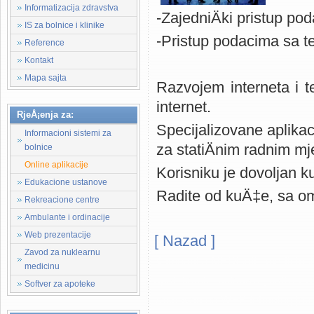
Informatizacija zdravstva
-ZajedniÄki pristup po
IS za bolnice i klinike
-Pristup podacima sa te
Reference
Kontakt
Mapa sajta
Razvojem interneta i 
internet.
RjeÅ¡enja za:
Specijalizovane aplikac
Informacioni sistemi za
za statiÄnim radnim mj
bolnice
Online aplikacije
Korisniku je dovoljan ku
Edukacione ustanove
Radite od kuÄ‡e, sa omi
Rekreacione centre
Ambulante i ordinacije
Web prezentacije
[ Nazad ]
Zavod za nuklearnu
Kompanija MEDIsoft - medicinski
medicinu
apotekarske ustanove, softver 
Softver za apoteke
zasnovan na WEB tehnologijama, 