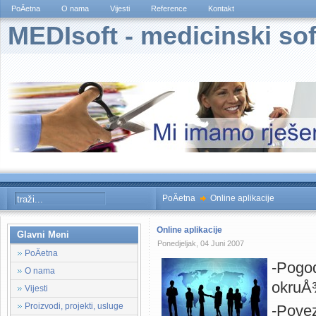
PoÄetna
O nama
Vijesti
Reference
Kontakt
MEDIsoft - medicinski sof
PoÄetna
Online aplikacije
Online aplikacije
Glavni Meni
Ponedjeljak, 04 Juni 2007
PoÄetna
-Pogo
O nama
okruÅ
Vijesti
Proizvodi, projekti, usluge
-Povez